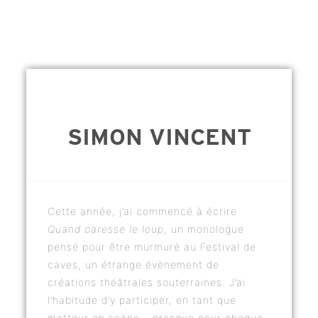
SIMON VINCENT
Cette année, j’ai commencé à écrire
Quand caresse le loup
, un monologue
pensé pour être murmuré au Festival de
caves, un étrange évènement de
créations théâtrales souterraines. J’ai
l’habitude d’y participer, en tant que
metteur en scène – presque pour chaque