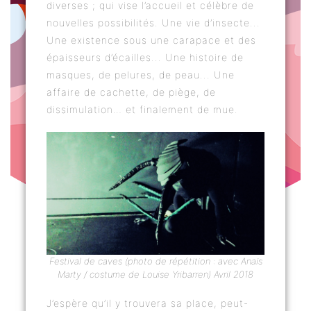
diverses ; qui vise l’accueil et célèbre de
nouvelles possibilités. Une vie d’insecte...
Une existence sous une carapace et des
épaisseurs d’écailles... Une histoire de
masques, de pelures, de peau... Une
affaire de cachette, de piège, de
dissimulation… et finalement de mue.
Festival de caves (photo de répétition : avec Anaïs
Marty / costume de Louise Yribarren) Avril 2018
J’espère qu’il y trouvera sa place, peut-