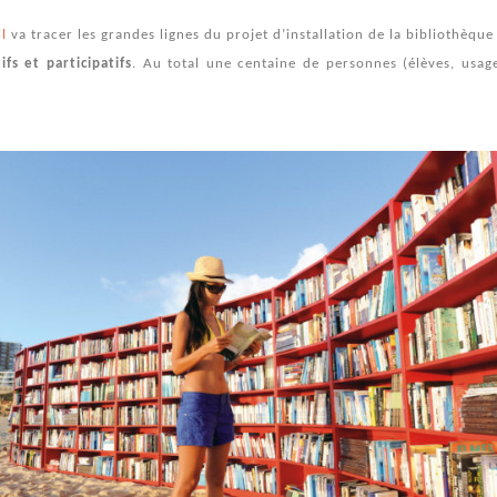
l
va tracer les grandes lignes du projet d’installation de la bibliothèqu
fs et participatifs
. Au total une centaine de personnes (élèves, usage