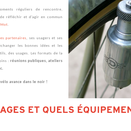
ents réguliers de rencontre,
de réfléchir et d’agir en commun
 Mot
.
ses partenaires
, ses usagers et ses
échanger les bonnes idées et les
ils, des usages. Les formats de la
oins :
réunions publiques, ateliers
c.
vélo avance dans le noir !
SAGES ET QUELS ÉQUIPEME