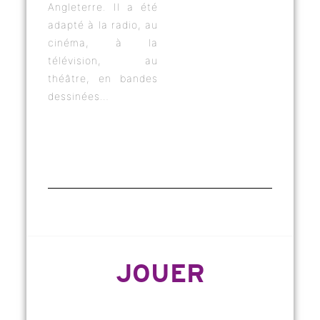
Angleterre. Il a été
adapté à la radio, au
cinéma, à la
télévision, au
théâtre, en bandes
dessinées…
JOUER