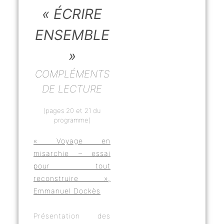
« ÉCRIRE
ENSEMBLE
»
COMPLÉMENTS
DE LECTURE
(pages 20 et 21 du
programme)
« Voyage en
misarchie – essai
pour tout
reconstruire »,
Emmanuel Dockès
Présentation des