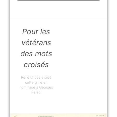
Pour les
vétérans
des mots
croisés
René Crippa a créé
cette grille en
hommage à Georges
Perec.