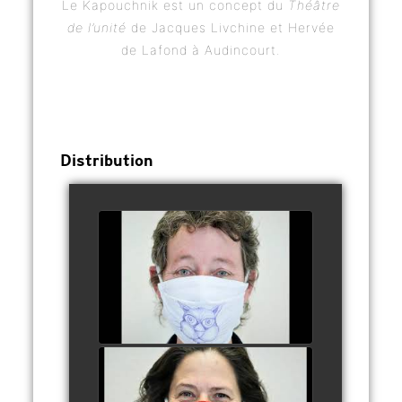
Le Kapouchnik est un concept du
Théâtre
de l’unité
de Jacques Livchine et Hervée
de Lafond à Audincourt.
Distribution
1 - SYLVIE
PREUD'HOMME
watch video
2 - MARIE CHRISTINE
DUMONT