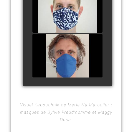
watch video
12 - VINCENT JEUDY
watch video
Visuel Kapouchnik de Marie Na Maroulier ;
masques de Sylvie Preud'homme et Maggy
Dupa.