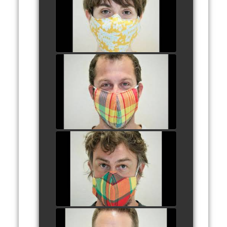
watch video
9 - WILLIAM ROLLIN
watch video
10 - SÉBASTIEN
GAUTHIER
watch video
11 - YOHANN LEBROC