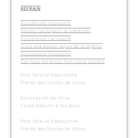
REFRAIN
Actualisons l'actualité
Alitons l'actu pour la remâcher
Actualisons l'actualité
C'est une bonne façon de la digérer
Actualisons l'actualité
Car tous les bouts font notre société
Pour faire un Kapouchnik
Prenez des feuilles de choux
Epluchez-en les titres
Faites blanchir à feu doux
Pour faire un Kapouchnik
Prenez des feuilles de choux