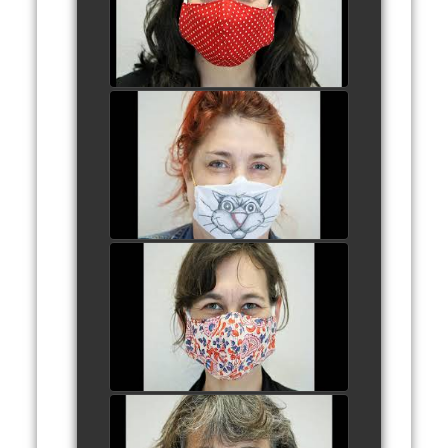
watch video
3 - BÉNÉDICTE
AUBAILLY
watch video
4 - MAGGY DUPA
watch video
5 - BARBARA BOICHOT