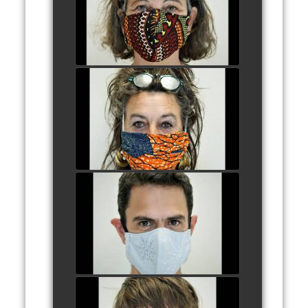
watch video
6 - EVELYNE FAGNEN
watch video
7 - FLORENT THIANT
watch video
8 - MARGAUX VAAST